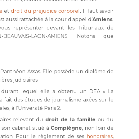
le
et
droit du préjudice corporel
.
Il faut savoir
t aussi rattachée à la cour d’appel d’
Amiens
.
us représenter devant les Tribunaux de
N-BEAUVAIS-LAON-AMIENS. Notons que
 Panthéon Assas. Elle possède un diplôme de
ères judiciaires.
e durant lequel elle a obtenu un DEA « La
a fait des études de journalisme axées sur le
es, à l’Université Paris 2.
faires relevant du
droit de la famille
ou du
 son cabinet situé à
Compiègne
, non loin de
tation. Pour le règlement de ses
honoraires
,