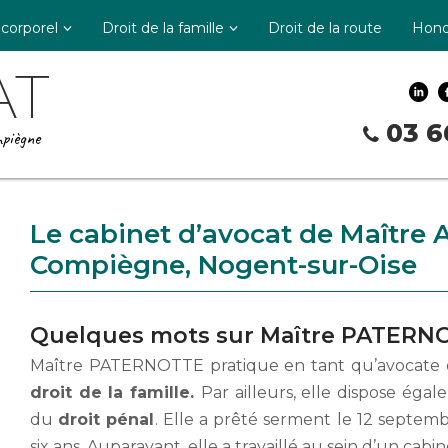
 corporel
Droit de la famille
Droit de la route
Hono
AT
03 6
piègne
Le cabinet d’avocat de Maîtr
Compiègne, Nogent-sur-Oise
Quelques mots sur Maître PATERN
Maître PATERNOTTE pratique en tant qu’avocate d
droit de la famille.
Par ailleurs, elle dispose ég
du
droit pénal
. Elle a prêté serment le 12 septemb
six ans. Auparavant, elle a travaillé au sein d’un cabi