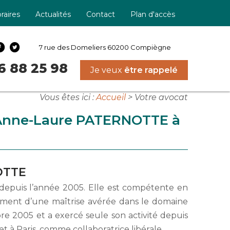
raires
Actualités
Contact
Plan d'accès
7 rue des Domeliers
60200 Compiègne
6 88 25 98
Je veux
être rappelé
Vous êtes ici :
Accueil
> Votre avocat
e Anne-Laure PATERNOTTE à
OTTE
epuis l’année 2005. Elle est compétente en
alement d’une maîtrise avérée dans le domaine
re 2005 et a exercé seule son activité depuis
net à Paris, comme collaboratrice libérale.